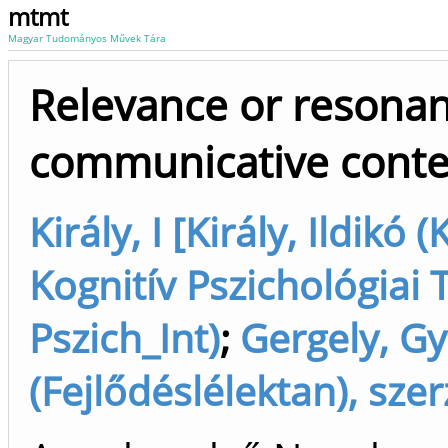
mtmt
Magyar Tudományos Művek Tára
Relevance or resonanc
communicative conte
Király, I [Király, Ildikó 
Kognitív Pszichológiai 
Pszich_Int)
;
Gergely, Gy
(Fejlődéslélektan), szer