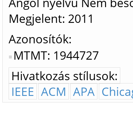
Angol nyelvű Nem bes
Megjelent:
2011
Azonosítók
MTMT: 1944727
Hivatkozás stílusok:
IEEE
ACM
APA
Chica