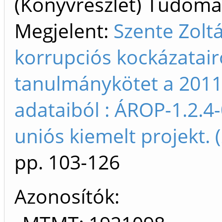
(Könyvrészlet) Tudom
Megjelent:
Szente Zolt
korrupciós kockázatai
tanulmánykötet a 2011.
adataiból : ÁROP-1.2.4
uniós kiemelt projekt.
pp. 103-126
Azonosítók