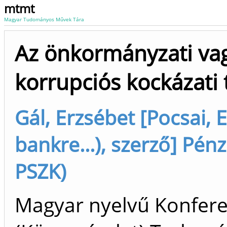
mtmt
Magyar Tudományos Művek Tára
Az önkormányzati va
korrupciós kockázati 
Gál, Erzsébet [Pocsai, 
bankre...), szerző] Pén
PSZK)
Magyar nyelvű Konfer