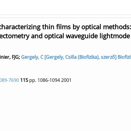
haracterizing thin films by optical methods
ectometry and optical waveguide lightmode
inier, FJG
;
Gergely, C [Gergely, Csilla (Biofizika), szerző] Biofiz
089-7690
115
pp. 1086-1094
2001