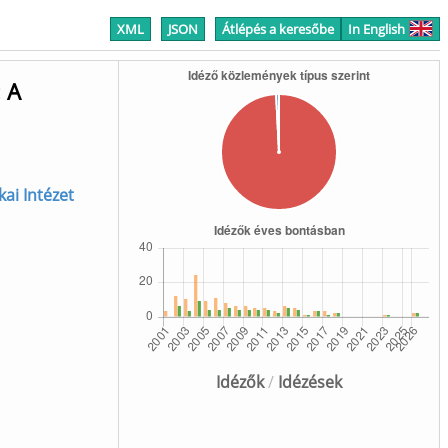
XML
JSON
Átlépés a keresőbe
In English
: A
ikai Intézet
Idézők
/
Idézések