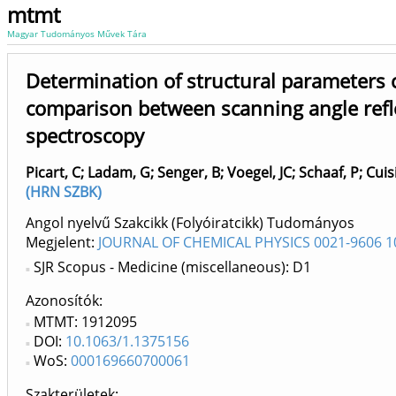
mtmt
Magyar Tudományos Művek Tára
Determination of structural parameters c
comparison between scanning angle refl
spectroscopy
Picart, C
;
Ladam, G
;
Senger, B
;
Voegel, JC
;
Schaaf, P
;
Cuis
(HRN SZBK)
Angol nyelvű Szakcikk (Folyóiratcikk) Tudományos
Megjelent:
JOURNAL OF CHEMICAL PHYSICS 0021-9606 1
SJR Scopus - Medicine (miscellaneous): D1
Azonosítók
MTMT: 1912095
DOI:
10.1063/1.1375156
WoS:
000169660700061
Szakterületek: