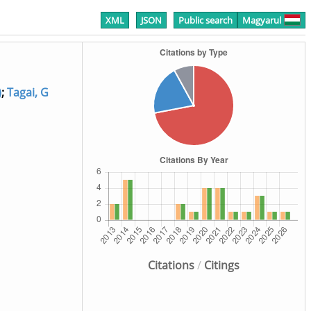
XML
JSON
Public search
Magyarul
)
;
Tagai, G
Citations
/
Citings