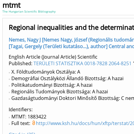
mtmt
The Hungarian Scientific Bibliography
Regional inequalities and the determinati
Nemes, Nagy J [Nemes Nagy, József (Regionális tudomány
[Tagai, Gergely (Területi kutatáso...), author] Central
English Article (Journal Article) Scientific
Published:
TERÜLETI STATISZTIKA 0018-7828 2064-8251
X. Földtudományok Osztálya: A
Demográfiai Osztályközi Állandó Bizottság: A hazai
Politikatudományi Bizottság: A hazai
Regionális Tudományok Bizottsága: A hazai
Gazdaságtudományi Doktori Minősítő Bizottság: C nem
Identifiers
MTMT: 1883422
Full text:
http://www.ksh.hu/docs/hun/xftp/terstat/