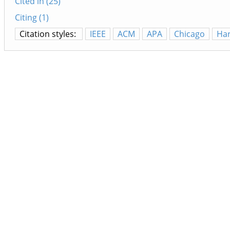
Cited in (25)
Citing (1)
Citation styles:
IEEE
ACM
APA
Chicago
Ha