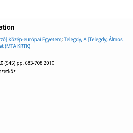
ation
zerző] Közép-európai Egyetem
;
Telegdy, A [Telegdy, Álmos
et (MTA KRTK)
20
(545)
pp. 683-708
2010
zetközi