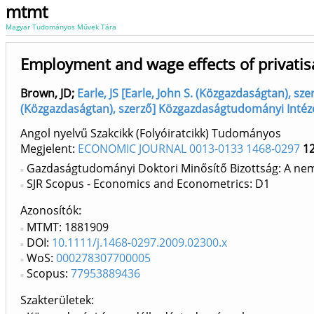
mtmt
Magyar Tudományos Művek Tára
Employment and wage effects of privatis
Brown, JD
;
Earle, JS [Earle, John S. (Közgazdaságtan), s
(Közgazdaságtan), szerző] Közgazdaságtudományi Intéz
Angol nyelvű Szakcikk (Folyóiratcikk) Tudományos
Megjelent:
ECONOMIC JOURNAL 0013-0133 1468-0297
1
Gazdaságtudományi Doktori Minősítő Bizottság: A nem
SJR Scopus - Economics and Econometrics: D1
Azonosítók
MTMT: 1881909
DOI:
10.1111/j.1468-0297.2009.02300.x
WoS:
000278307700005
Scopus:
77953889436
Szakterületek: