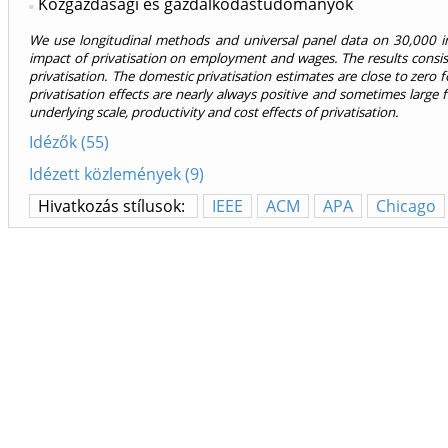
Közgazdasági és gazdálkodástudományok
We use longitudinal methods and universal panel data on 30,000 in
impact of privatisation on employment and wages. The results consist
privatisation. The domestic privatisation estimates are close to zero
privatisation effects are nearly always positive and sometimes larg
underlying scale, productivity and cost effects of privatisation.
Idézők (55)
Idézett közlemények (9)
Hivatkozás stílusok:
IEEE
ACM
APA
Chicago