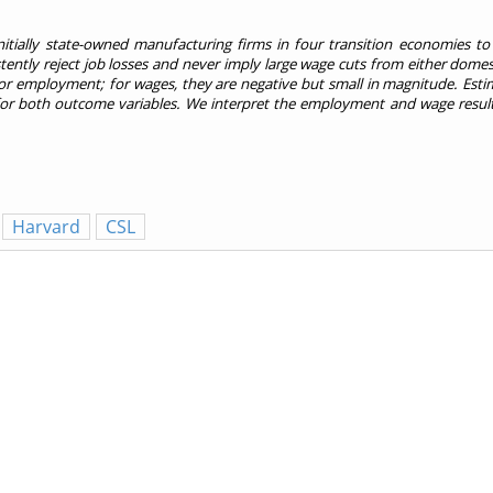
itially state-owned manufacturing firms in four transition economies to
ently reject job losses and never imply large wage cuts from either domest
 for employment; for wages, they are negative but small in magnitude. Est
e for both outcome variables. We interpret the employment and wage result
Harvard
CSL