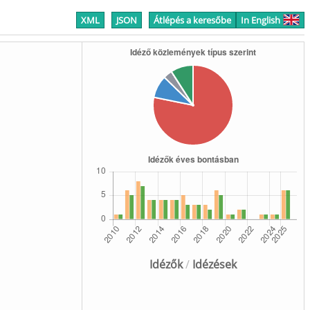
XML
JSON
Átlépés a keresőbe
In English
Idézők
/
Idézések