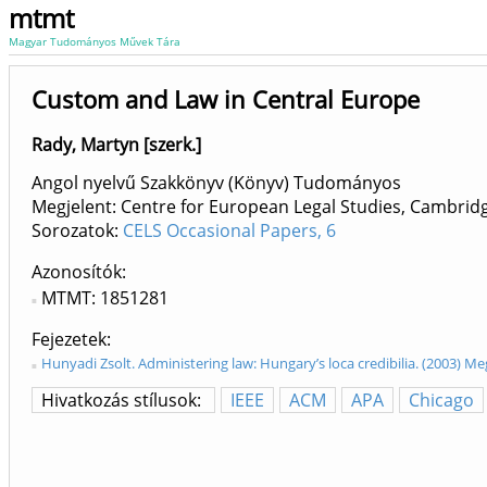
mtmt
Magyar Tudományos Művek Tára
Custom and Law in Central Europe
Rady, Martyn [szerk.]
Angol nyelvű Szakkönyv (Könyv) Tudományos
Megjelent: Centre for European Legal Studies, Cambridge
Sorozatok:
CELS Occasional Papers, 6
Azonosítók
MTMT: 1851281
Fejezetek
Hunyadi Zsolt. Administering law: Hungary’s loca credibilia. (2003) M
Hivatkozás stílusok:
IEEE
ACM
APA
Chicago