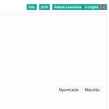
XML
JSON
Átlépés a keresőbe
In English
Nyomtatás
Másolás