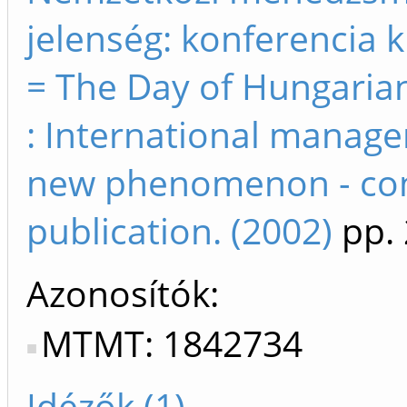
jelenség: konferencia 
= The Day of Hungaria
: International manag
new phenomenon - co
publication. (2002)
pp. 
Azonosítók
MTMT: 1842734
Idézők (1)