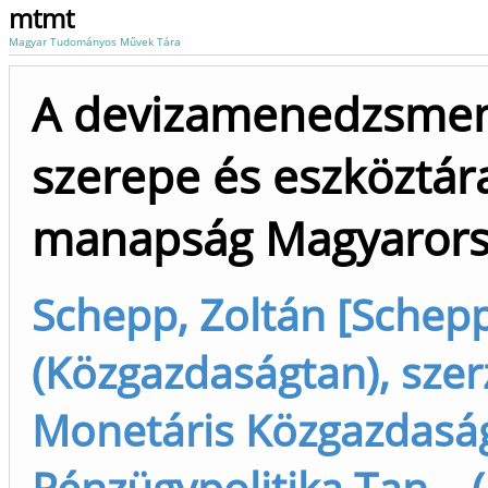
mtmt
Magyar Tudományos Művek Tára
A devizamenedzsme
szerepe és eszköztár
manapság Magyaror
Schepp, Zoltán [Schepp
(Közgazdaságtan), szer
Monetáris Közgazdasá
Pénzügypolitika Tan... 