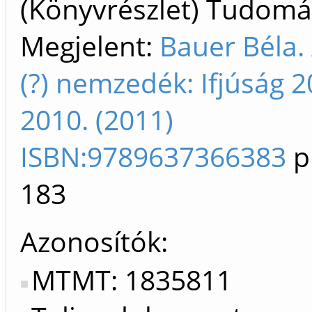
(Könyvrészlet) Tudom
Megjelent:
Bauer Béla.
(?) nemzedék: Ifjúság 2
2010. (2011)
ISBN:9789637366383
p
183
Azonosítók
MTMT: 1835811