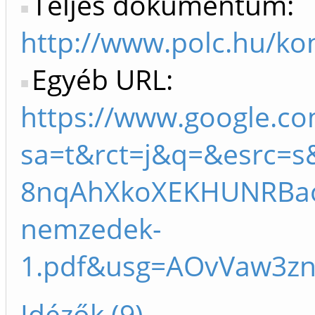
Teljes dokumentum:
http://www.polc.hu/k
Egyéb URL:
https://www.google.co
sa=t&rct=j&q=&esrc=
8nqAhXkoXEKHUNRBaoQ
nemzedek-
1.pdf&usg=AOvVaw3zn
Idézők (9)