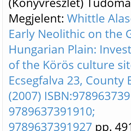
(Könyvrészlet) Tudom
Megjelent:
Whittle Alas
Early Neolithic on the 
Hungarian Plain: Inves
of the Körös culture sit
Ecsegfalva 23, County 
(2007) ISBN:978963739
9789637391910;
9789637391927
pp. 49