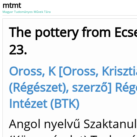
mtmt
Magyar Tudományos Művek Tára
The pottery from Ecs
23.
Oross, K [Oross, Kriszt
(Régészet), szerző] Rég
Intézet (BTK)
Angol nyelvű Szaktan