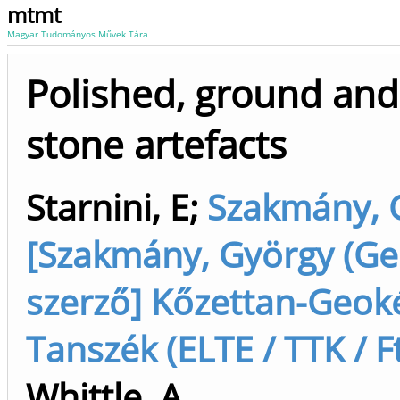
mtmt
Magyar Tudományos Művek Tára
Polished, ground and
stone artefacts
Starnini, E
;
Szakmány, 
[Szakmány, György (Geo
szerző] Kőzettan-Geok
Tanszék (ELTE / TTK / F
Whittle, A