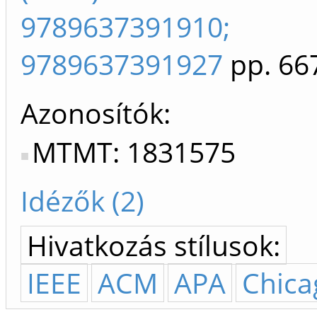
9789637391910;
9789637391927
pp. 66
Azonosítók
MTMT: 1831575
Idézők (2)
Hivatkozás stílusok:
IEEE
ACM
APA
Chica