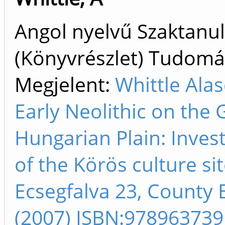
Angol nyelvű Szaktan
(Könyvrészlet) Tudom
Megjelent:
Whittle Alas
Early Neolithic on the 
Hungarian Plain: Inves
of the Körös culture sit
Ecsegfalva 23, County 
(2007) ISBN:978963739