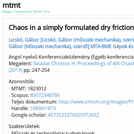
mtmt
Magyar Tudományos Művek Tára
Chaos in a simply formulated dry friction
Licskó, Gábor [Licskó, Gábor (műszaki mechanika), sze
Gábor (Műszaki mechanika), szerző] MTA-BME Gépek és
Angol nyelvű Konferenciaközlemény (Egyéb konferenc
Megjelent:
Skiadas Christos H. Proceedings of 4th Chao
(2019)
pp. 247-254
Azonosítók
MTMT: 1823012
Scopus:
85072348786
Teljes dokumentum:
http://www.cmsim.org/images/P
Handle:
10890/1873
Google scholar:
4573523376025972652
Szakterületek:
Műszaki és technológiai tudományok