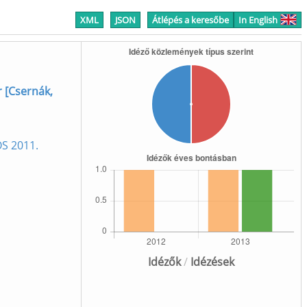
XML
JSON
Átlépés a keresőbe
In English
 [Csernák,
OS 2011.
Idézők
/
Idézések