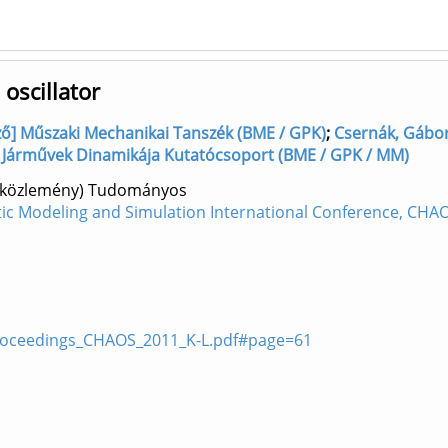
 oscillator
rző] Műszaki Mechanikai Tanszék (BME / GPK)
;
Csernák, Gábor
 Járművek Dinamikája Kutatócsoport (BME / GPK / MM)
iaközlemény) Tudományos
tic Modeling and Simulation International Conference, CHA
roceedings_CHAOS_2011_K-L.pdf#page=61