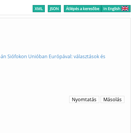
XML
JSON
Átlépés a keresőbe
In English
26-án Siófokon Unióban Európával: választások és
Nyomtatás
Másolás