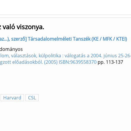
 való viszonya.
z...), szerző] Társadalomelméleti Tanszék (KE / MFK / KTEI)
Tudományos
lom, választások, külpolitika : válogatás a 2004. június 25-
zott előadásokból. (2005) ISBN:9639558370
pp. 113-137
Harvard
CSL