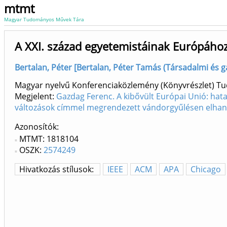
mtmt
Magyar Tudományos Művek Tára
A XXI. század egyetemistáinak Európához
Bertalan, Péter [Bertalan, Péter Tamás (Társadalmi és ga
Magyar nyelvű Konferenciaközlemény (Könyvrészlet) 
Megjelent:
Gazdag Ferenc. A kibővült Európai Unió: hata
változások címmel megrendezett vándorgyűlésen elhang
Azonosítók
MTMT: 1818104
OSZK:
2574249
Hivatkozás stílusok:
IEEE
ACM
APA
Chicago