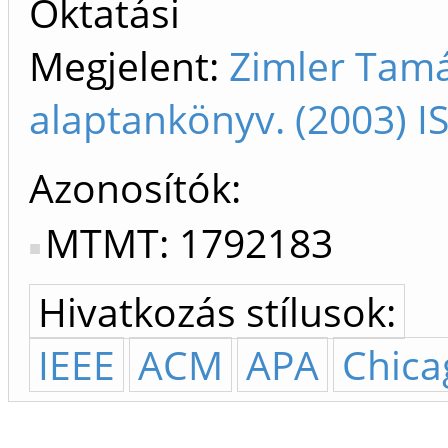
Oktatási
Megjelent:
Zimler Tamá
alaptankönyv. (2003) 
Azonosítók
MTMT: 1792183
Hivatkozás stílusok:
IEEE
ACM
APA
Chica