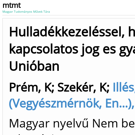
mtmt
Magyar Tudományos Művek Tára
Hulladékkezeléssel, 
kapcsolatos jog es gy
Unióban
Prém, K
;
Szekér, K
;
Illés
(Vegyészmérnök, En...),
Magyar nyelvű Nem bes