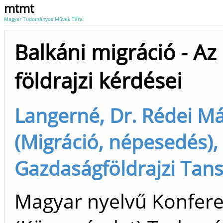
mtmt
Magyar Tudományos Művek Tára
Balkáni migráció - Az 
földrajzi kérdései
Langerné, Dr. Rédei Má
(Migráció, népesedés),
Gazdaságföldrajzi Tansz
Magyar nyelvű Konfer