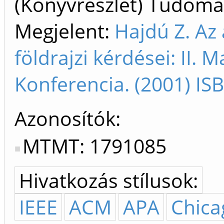
(Könyvrészlet) Tudom
Megjelent:
Hajdú Z. Az 
földrajzi kérdései: II. M
Konferencia. (2001) I
Azonosítók
MTMT: 1791085
Hivatkozás stílusok:
IEEE
ACM
APA
Chica