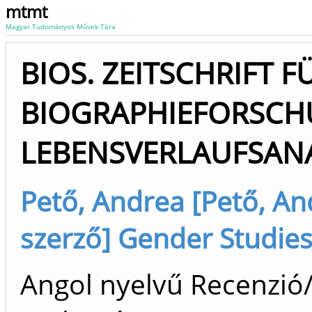
mtmt
Magyar Tudományos Művek Tára
BIOS. ZEITSCHRIFT F
BIOGRAPHIEFORSCH
LEBENSVERLAUFSANAL
Pető, Andrea [Pető, An
szerző] Gender Studie
Angol nyelvű Recenzió/k