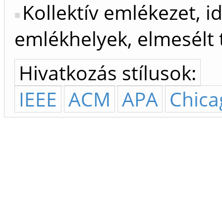
Kollektív emlékezet, i
emlékhelyek, elmesélt
Hivatkozás stílusok:
IEEE
ACM
APA
Chica