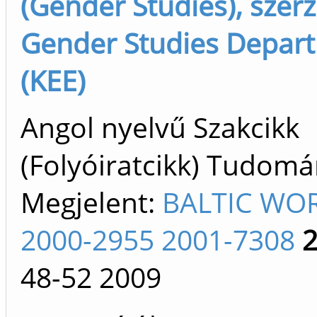
(Gender Studies), szerz
Gender Studies Depar
(KEE)
Angol nyelvű Szakcikk
(Folyóiratcikk) Tudom
Megjelent:
BALTIC WO
2000-2955 2001-7308
48-52
2009