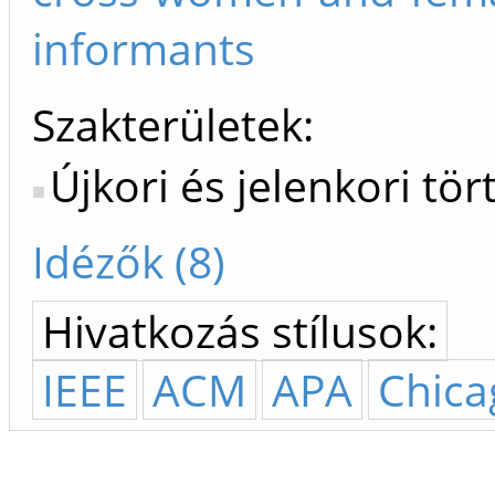
informants
Szakterületek:
Újkori és jelenkori tö
Idézők (8)
Hivatkozás stílusok:
IEEE
ACM
APA
Chica