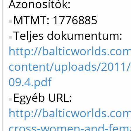
Azonosítók
MTMT: 1776885
Teljes dokumentum:
http://balticworlds.co
content/uploads/2011
09.4.pdf
Egyéb URL:
http://balticworlds.co
cross-women-and-fema