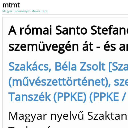
mtmt
Magyar Tudományos Művek Tára
A római Santo Stefa
szemüvegén át - és a
Szakács, Béla Zsolt [Sz
(művészettörténet), sz
Tanszék (PPKE) (PPKE /
Magyar nyelvű Szaktan