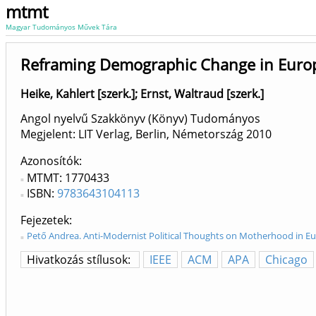
mtmt
Magyar Tudományos Művek Tára
Reframing Demographic Change in Europ
Heike, Kahlert [szerk.]
;
Ernst, Waltraud [szerk.]
Angol nyelvű Szakkönyv (Könyv) Tudományos
Megjelent: LIT Verlag, Berlin, Németország
2010
Azonosítók
MTMT: 1770433
ISBN:
9783643104113
Fejezetek
Pető Andrea. Anti-Modernist Political Thoughts on Motherhood in Eur
Hivatkozás stílusok:
IEEE
ACM
APA
Chicago