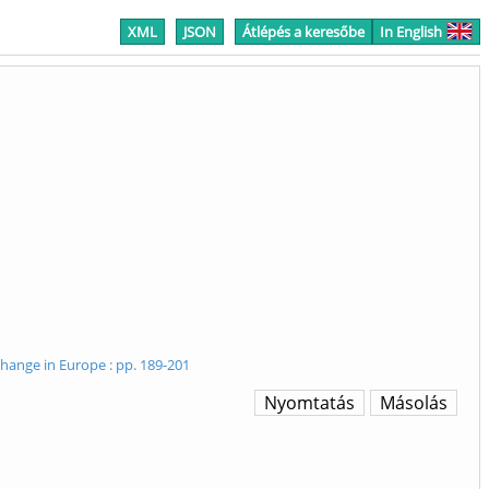
XML
JSON
Átlépés a keresőbe
In English
hange in Europe : pp. 189-201
Nyomtatás
Másolás