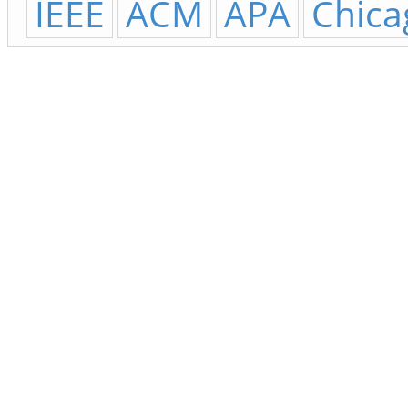
IEEE
ACM
APA
Chica