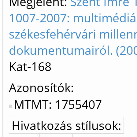
Megjelent:
Szent Imre 
1007-2007: multimédi
székesfehérvári millenn
dokumentumairól. (20
Kat-168
Azonosítók
MTMT: 1755407
Hivatkozás stílusok: