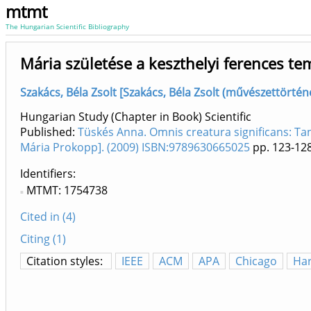
mtmt
The Hungarian Scientific Bibliography
Mária születése a keszthelyi ferences 
Szakács, Béla Zsolt [Szakács, Béla Zsolt (művészettörté
Hungarian Study (Chapter in Book) Scientific
Published:
Tüskés Anna. Omnis creatura significans: Ta
Mária Prokopp]. (2009) ISBN:9789630665025
pp. 123-12
Identifiers
MTMT: 1754738
Cited in (4)
Citing (1)
Citation styles:
IEEE
ACM
APA
Chicago
Ha