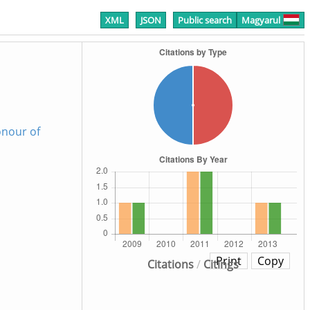
XML
JSON
Public search
Magyarul
onour of
Print
Copy
Citations
/
Citings