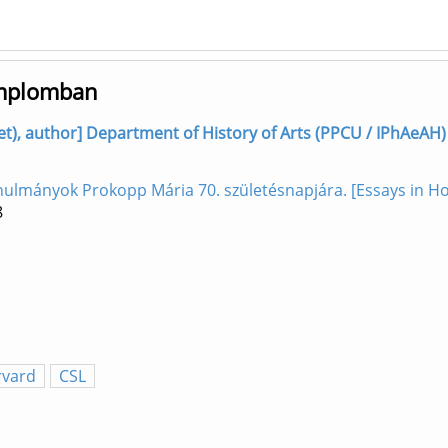
templomban
net), author] Department of History of Arts (PPCU / IPhAeAH)
nulmányok Prokopp Mária 70. születésnapjára. [Essays in H
8
rvard
CSL