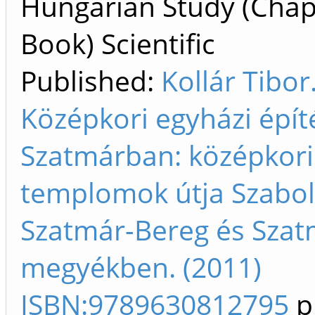
Hungarian Study (Chap
Book) Scientific
Published:
Kollár Tibor
Középkori egyházi épít
Szatmárban: középkori
templomok útja Szabol
Szatmár-Bereg és Szat
megyékben. (2011)
ISBN:9789630812795
p