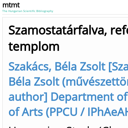
mtmt
The Hungarian Scientific Bibliography
Szamostatárfalva, re
templom
Szakács, Béla Zsolt [Sz
Béla Zsolt (művészettö
author] Department of
of Arts (PPCU / IPhAeA