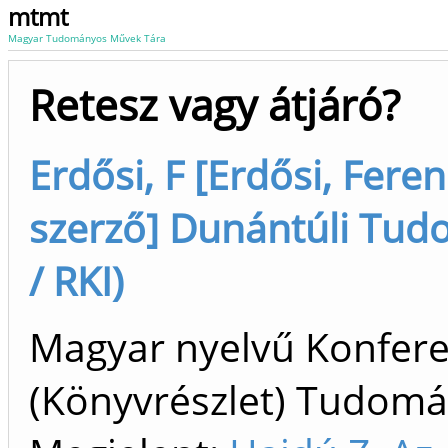
mtmt
Magyar Tudományos Művek Tára
Retesz vagy átjáró?
Erdősi, F [Erdősi, Fere
szerző] Dunántúli Tu
/ RKI)
Magyar nyelvű Konfer
(Könyvrészlet) Tudom