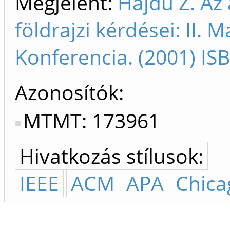
Megjelent:
Hajdú Z. Az 
földrajzi kérdései: II. M
Konferencia. (2001) I
Azonosítók
MTMT: 173961
Hivatkozás stílusok:
IEEE
ACM
APA
Chica