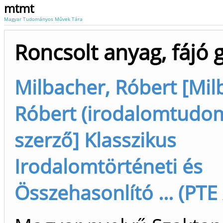
mtmt
Magyar Tudományos Művek Tára
Roncsolt anyag, fájó 
Milbacher, Róbert [Mil
Róbert (irodalomtudo
szerző] Klasszikus
Irodalomtörténeti és
Összehasonlító ... (PTE