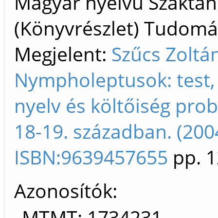
Magyar nyelvű Szakta
(Könyvrészlet) Tudom
Megjelent:
Szűcs Zoltá
Nympholeptusok: test,
nyelv és költőiség pro
18-19. században. (200
ISBN:9639457655
pp. 1
Azonosítók
MTMT: 1734231