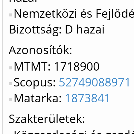
Nemzetközi és Fejlőd
Bizottság: D hazai
Azonosítók
MTMT: 1718900
Scopus:
52749088971
Matarka:
1873841
Szakterületek: