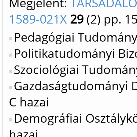
Megjelent:
TÁRSADALO
1589-021X
29
(2)
pp. 1
Pedagógiai Tudományo
Politikatudományi Bizo
Szociológiai Tudomány
Gazdaságtudományi Do
C hazai
Demográfiai Osztálykö
hazai