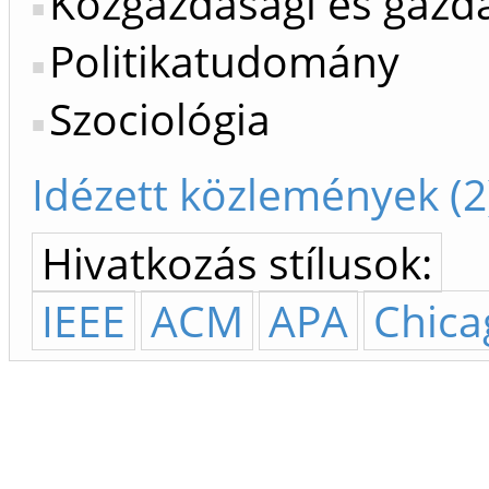
Közgazdasági és gaz
Politikatudomány
Szociológia
Idézett közlemények (2
Hivatkozás stílusok:
IEEE
ACM
APA
Chica