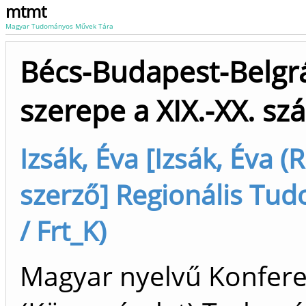
mtmt
Magyar Tudományos Művek Tára
Bécs-Budapest-Belgrád
szerepe a XIX.-XX. s
Izsák, Éva [Izsák, Éva 
szerző] Regionális Tud
/ Frt_K)
Magyar nyelvű Konfer