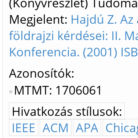
(Könyvrészlet) Tudom
Megjelent:
Hajdú Z. Az 
földrajzi kérdései: II. M
Konferencia. (2001) I
Azonosítók
MTMT: 1706061
Hivatkozás stílusok:
IEEE
ACM
APA
Chica