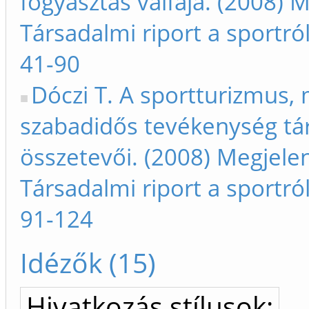
fogyasztás válfaja. (2008) M
Társadalmi riport a sportró
41-90
Dóczi T. A sportturizmus, 
szabadidős tevékenység tá
összetevői. (2008) Megjelen
Társadalmi riport a sportró
91-124
Idézők (15)
Hivatkozás stílusok: