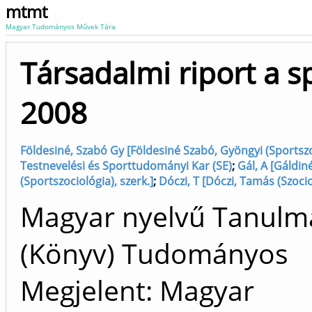
mtmt
Magyar Tudományos Művek Tára
Társadalmi riport a sp
2008
Földesiné, Szabó Gy [Földesiné Szabó, Gyöngyi (Sportszoc
Testnevelési és Sporttudományi Kar (SE)
;
Gál, A [Gáldin
(Sportszociológia), szerk.]
;
Dóczi, T [Dóczi, Tamás (Szociol
Magyar nyelvű Tanulm
(Könyv) Tudományos
Megjelent: Magyar