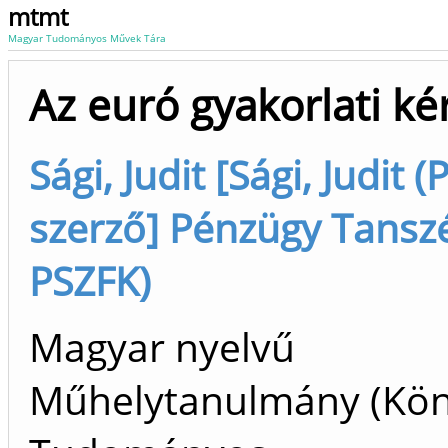
mtmt
Magyar Tudományos Művek Tára
Az euró gyakorlati ké
Sági, Judit [Sági, Judit 
szerző] Pénzügy Tanszé
PSZFK)
Magyar nyelvű
Műhelytanulmány (Kön