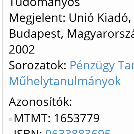
Tudományos
Megjelent: Unió Kiadó,
Budapest, Magyarorszá
2002
Sorozatok:
Pénzügy Ta
Műhelytanulmányok
Azonosítók
MTMT: 1653779
ISBN:
9633883695