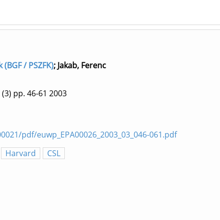
ék (BGF / PSZFK)
;
Jakab, Ferenc
(3)
pp. 46-61
2003
/00021/pdf/euwp_EPA00026_2003_03_046-061.pdf
Harvard
CSL