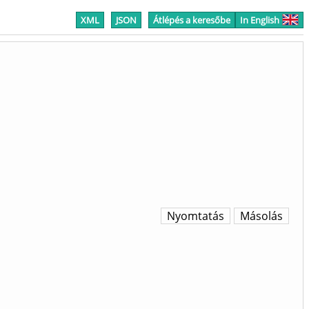
XML
JSON
Átlépés a keresőbe
In English
Nyomtatás
Másolás