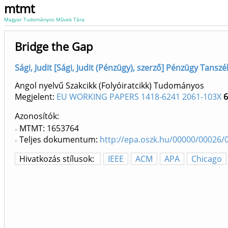
mtmt
Magyar Tudományos Művek Tára
Bridge the Gap
Sági, Judit [Sági, Judit (Pénzügy), szerző] Pénzügy Tansz
Angol nyelvű Szakcikk (Folyóiratcikk) Tudományos
Megjelent:
EU WORKING PAPERS 1418-6241 2061-103X
6
Azonosítók
MTMT: 1653764
Teljes dokumentum:
http://epa.oszk.hu/00000/00026
Hivatkozás stílusok:
IEEE
ACM
APA
Chicago