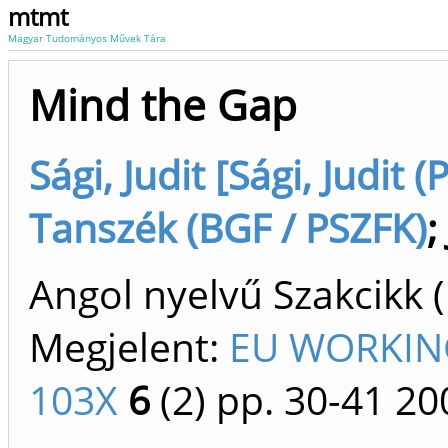
mtmt
Magyar Tudományos Művek Tára
Mind the Gap
Sági, Judit [Sági, Judit
Tanszék (BGF / PSZFK)
;
Angol nyelvű Szakcikk 
Megjelent:
EU WORKING
103X
6
(2)
pp. 30-41
20