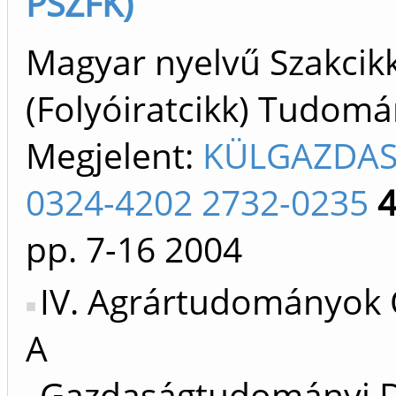
PSZFK)
Magyar nyelvű Szakcik
(Folyóiratcikk) Tudom
Megjelent:
KÜLGAZDA
0324-4202 2732-0235
pp. 7-16
2004
IV. Agrártudományok 
A
Gazdaságtudományi D