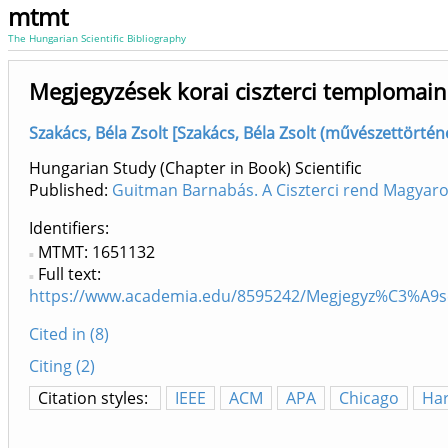
mtmt
The Hungarian Scientific Bibliography
Megjegyzések korai ciszterci templomai
Szakács, Béla Zsolt [Szakács, Béla Zsolt (művészettörté
Hungarian Study (Chapter in Book) Scientific
Published:
Guitman Barnabás. A Ciszterci rend Magyar
Identifiers
MTMT: 1651132
Full text:
https://www.academia.edu/8595242/Megjegyz%C3%A9s
Cited in (8)
Citing (2)
Citation styles:
IEEE
ACM
APA
Chicago
Ha