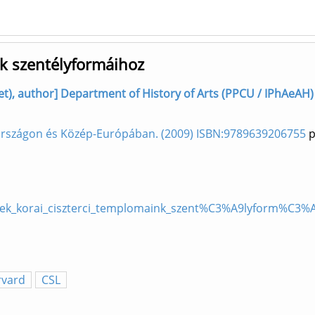
nk szentélyformáihoz
net), author] Department of History of Arts (PPCU / IPhAeAH)
országon és Közép-Európában. (2009) ISBN:9789639206755
p
ek_korai_ciszterci_templomaink_szent%C3%A9lyform%C3%
rvard
CSL