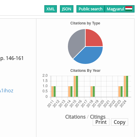
XML
JSON
Public search
Magyarul
p. 146-161
A1ihoz
Citations
/
Citings
Print
Copy