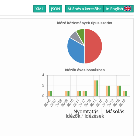
XML
JSON
Átlépés a keresőbe
In English
Nyomtatás
Másolás
Idézők
/
Idézések