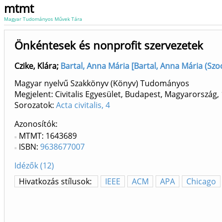
mtmt
Magyar Tudományos Művek Tára
Önkéntesek és nonprofit szervezetek
Czike, Klára
;
Bartal, Anna Mária [Bartal, Anna Mária (Szoc
Magyar nyelvű Szakkönyv (Könyv) Tudományos
Megjelent: Civitalis Egyesület, Budapest, Magyarország,
Sorozatok:
Acta civitalis, 4
Azonosítók
MTMT: 1643689
ISBN:
9638677007
Idézők (12)
Hivatkozás stílusok:
IEEE
ACM
APA
Chicago