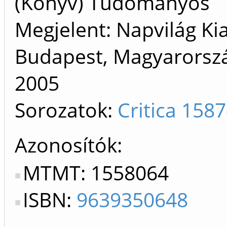
(Könyv) Tudományos
Megjelent: Napvilág Ki
Budapest, Magyarorszá
2005
Sorozatok:
Critica 158
Azonosítók
MTMT: 1558064
ISBN:
9639350648