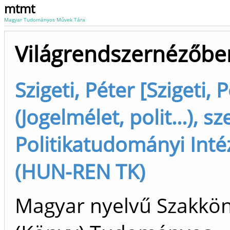
mtmt
Magyar Tudományos Művek Tára
Világrendszernézőbe
Szigeti, Péter [Szigeti, 
(Jogelmélet, polit...), sz
Politikatudományi Inté
(HUN-REN TK)
Magyar nyelvű Szakkö