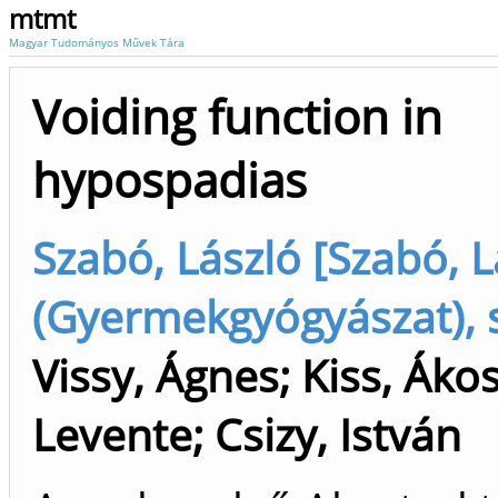
mtmt
Magyar Tudományos Művek Tára
Voiding function in
hypospadias
Szabó, László [Szabó, L
(Gyermekgyógyászat), 
Vissy, Ágnes
;
Kiss, Áko
Levente
;
Csizy, István