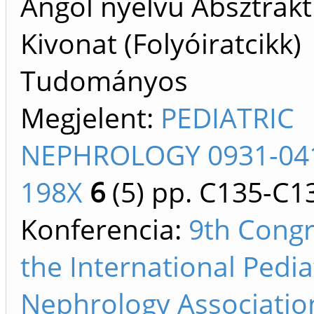
Angol nyelvű Absztrakt
Kivonat (Folyóiratcikk)
Tudományos
Megjelent:
PEDIATRIC
NEPHROLOGY 0931-041
198X
6
(5)
pp. C135-C1
Konferencia:
9th Congr
the International Pedia
Nephrology Associatio