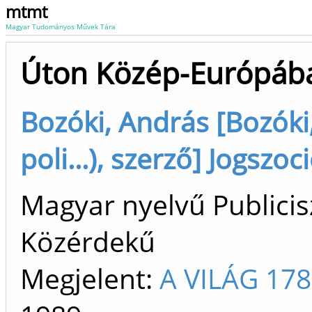
mtmt
Magyar Tudományos Művek Tára
Úton Közép-Európáb
Bozóki, András [Bozóki,
poli...), szerző] Jogszo
Magyar nyelvű Publicisz
Közérdekű
Megjelent:
A VILÁG 17