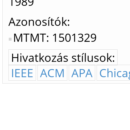
1989
Azonosítók
MTMT: 1501329
Hivatkozás stílusok:
IEEE
ACM
APA
Chica