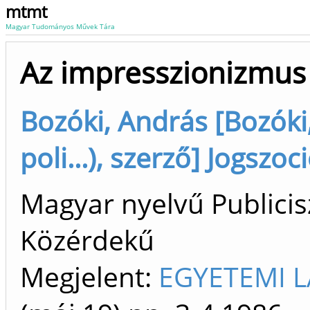
mtmt
Magyar Tudományos Művek Tára
Az impresszionizmus 
Bozóki, András [Bozóki,
poli...), szerző] Jogszo
Magyar nyelvű Publicisz
Közérdekű
Megjelent:
EGYETEMI L