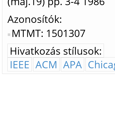
(máj.19)
pp. 3-4
1986
Azonosítók
MTMT: 1501307
Hivatkozás stílusok:
IEEE
ACM
APA
Chica