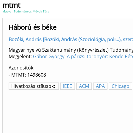
mtmt
Magyar Tudományos Művek Tára
Háború és béke
Bozóki, András [Bozóki, András (Szociológia, poli...), sze
Magyar nyelvű Szaktanulmány (Könyvrészlet) Tudomán
Megjelent:
Gábor György. A párizsi toronyőr: Kende Pét
Azonosítók
MTMT: 1498608
Hivatkozás stílusok:
IEEE
ACM
APA
Chicago