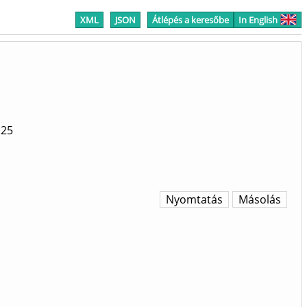
XML
JSON
Átlépés a keresőbe
In English
125
Nyomtatás
Másolás