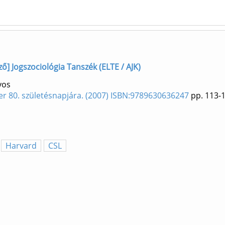
rző] Jogszociológia Tanszék (ELTE / AJK)
yos
er 80. születésnapjára. (2007) ISBN:9789630636247
pp. 113-
Harvard
CSL