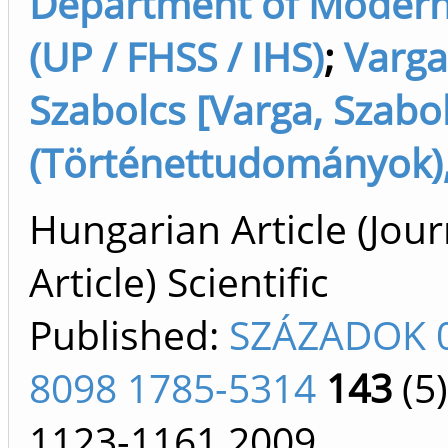
Department of Modern
(UP / FHSS / IHS)
;
Varga
Szabolcs [Varga, Szabo
(Történettudományok),
Hungarian Article (Jour
Article) Scientific
Published:
SZÁZADOK 
8098 1785-5314
143
(5)
1123-1161
2009