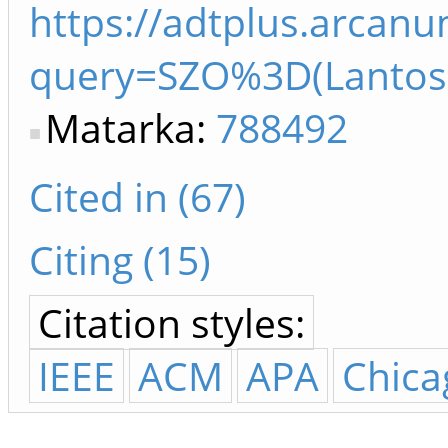
https://adtplus.arcan
query=SZO%3D(Lanto
Matarka:
788492
Cited in (67)
Citing (15)
Citation styles:
IEEE
ACM
APA
Chica