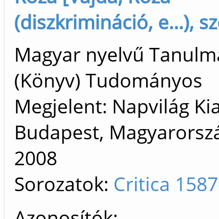
(diszkrimináció, e...), sz
Magyar nyelvű Tanulm
(Könyv) Tudományos
Megjelent: Napvilág Ki
Budapest, Magyarorszá
2008
Sorozatok:
Critica 158
Azonosítók