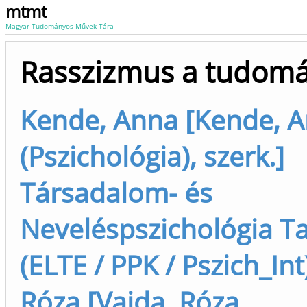
mtmt
Magyar Tudományos Művek Tára
Rasszizmus a tudom
Kende, Anna [Kende, 
(Pszichológia), szerk.]
Társadalom- és
Neveléspszichológia T
(ELTE / PPK / Pszich_Int
Róza [Vajda, Róza