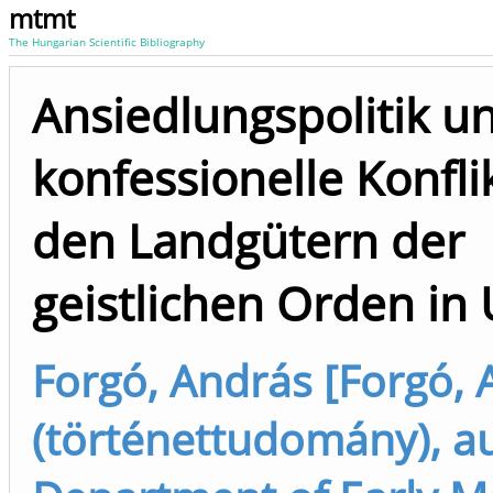
mtmt
The Hungarian Scientific Bibliography
Ansiedlungspolitik u
konfessionelle Konfli
den Landgütern der
geistlichen Orden in
Forgó, András [Forgó, 
(történettudomány), a