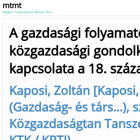
mtmt
Magyar Tudományos Művek Tára
A gazdasági folyamat
közgazdasági gondol
kapcsolata a 18. szá
Kaposi, Zoltán [Kaposi,
(Gazdaság- és társ...), 
Közgazdaságtan Tanszé
KTK / KRTI)