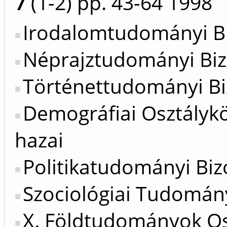
7
(1-2)
pp. 43-64
1998
Irodalomtudományi Bi
Néprajztudományi Biz
Történettudományi Bi
Demográfiai Osztálykö
hazai
Politikatudományi Bizo
Szociológiai Tudomány
X. Földtudományok Os