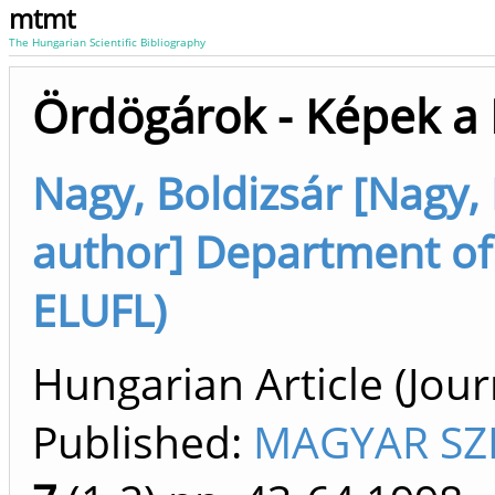
mtmt
The Hungarian Scientific Bibliography
Ördögárok - Képek a 
Nagy, Boldizsár [Nagy, 
author] Department of 
ELUFL)
Hungarian Article (Journ
Published:
MAGYAR SZE