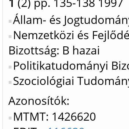
1
(2)
pp. 135-138
1997
Állam- és Jogtudomány
Nemzetközi és Fejlőd
Bizottság: B hazai
Politikatudományi Bizo
Szociológiai Tudomány
Azonosítók
MTMT: 1426620