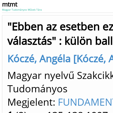
mtmt
Magyar Tudományos Művek Tára
"Ebben az esetben ez
választás" : külön ba
Kóczé, Angéla [Kóczé, A
Magyar nyelvű Szakcikk 
Tudományos
Megjelent:
FUNDAMENT