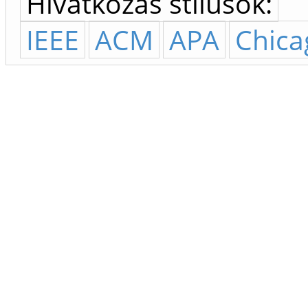
Hivatkozás stílusok:
IEEE
ACM
APA
Chica