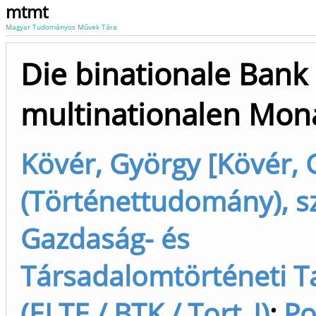
mtmt
Magyar Tudományos Művek Tára
Die binationale Bank
multinationalen Mon
Kövér, György [Kövér, 
(Történettudomány), s
Gazdaság- és
Társadalomtörténeti T
(ELTE / BTK / Tort_I)
;
Po