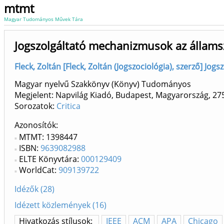
mtmt
Magyar Tudományos Művek Tára
Jogszolgáltató mechanizmusok az állam
Fleck, Zoltán [Fleck, Zoltán (Jogszociológia), szerző] Jogs
Magyar nyelvű Szakkönyv (Könyv) Tudományos
Megjelent: Napvilág Kiadó, Budapest, Magyarország, 27
Sorozatok:
Critica
Azonosítók
MTMT: 1398447
ISBN:
9639082988
ELTE Könyvtára:
000129409
WorldCat:
909139722
Idézők (28)
Idézett közlemények (16)
Hivatkozás stílusok:
IEEE
ACM
APA
Chicago