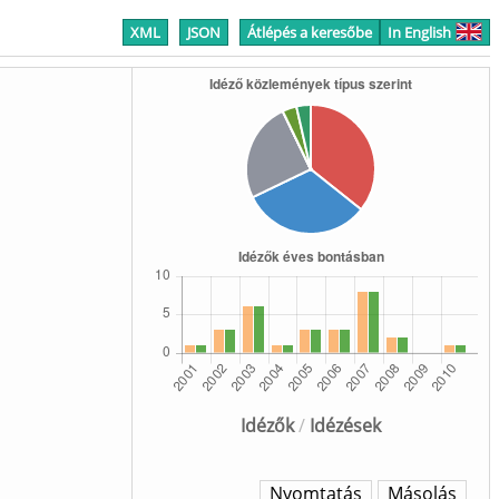
XML
JSON
Átlépés a keresőbe
In English
Idézők
/
Idézések
Nyomtatás
Másolás