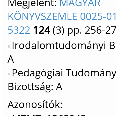
Megjelent:
MAGYAR
KÖNYVSZEMLE 0025-01
5322
124
(3)
pp. 256-2
Irodalomtudományi Bi
A
Pedagógiai Tudomán
Bizottság: A
Azonosítók