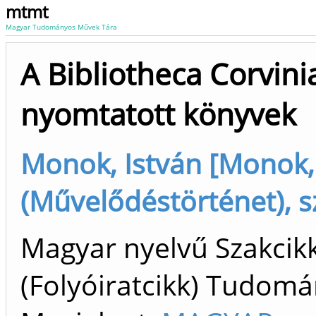
mtmt
Magyar Tudományos Művek Tára
A Bibliotheca Corvini
nyomtatott könyvek
Monok, István [Monok,
(Művelődéstörténet), s
Magyar nyelvű Szakcik
(Folyóiratcikk) Tudom