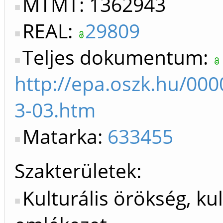
MTMT: 1362943
REAL:
29809
Teljes dokumentum:
http://epa.oszk.hu/00
3-03.htm
Matarka:
633455
Szakterületek:
Kulturális örökség, kul