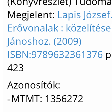
(Könyvrészlet) Tudom
Megjelent:
Lapis József
Erővonalak : közelítés
Jánoshoz. (2009)
ISBN:9789632361376
p
423
Azonosítók
MTMT: 1356272