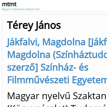
mtmt
Magyar Tudományos Művek Tára
Térey János
Jákfalvi, Magdolna [Jákf
Magdolna (Színháztud
szerző] Színház- és
Filmművészeti Egyete
Magyar nyelvű Szakta