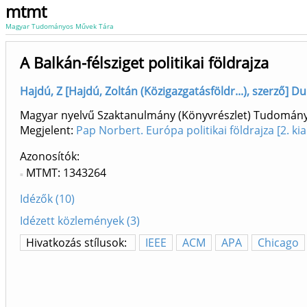
mtmt
Magyar Tudományos Művek Tára
A Balkán-félsziget politikai földrajza
Hajdú, Z [Hajdú, Zoltán (Közigazgatásföldr...), szerző]
Magyar nyelvű Szaktanulmány (Könyvrészlet) Tudomán
Megjelent:
Pap Norbert. Európa politikai földrajza [2. 
Azonosítók
MTMT: 1343264
Idézők (10)
Idézett közlemények (3)
Hivatkozás stílusok:
IEEE
ACM
APA
Chicago