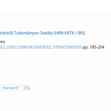
 Dunántúli Tudományos Osztály (HRN KRTK / RKI)
yos
kiad.]. (2002) ISBN:9633683092; 9789633683095
pp. 185-204
Harvard
CSL