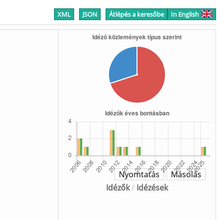
XML
JSON
Átlépés a keresőbe
In English
Nyomtatás
Másolás
Idézők
/
Idézések