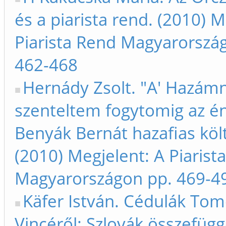
és a piarista rend. (2010) M
Piarista Rend Magyarorszá
462-468
Hernády Zsolt. "A' Hazámn
szenteltem fogytomig az én
Benyák Bernát hazafias köl
(2010) Megjelent: A Piarist
Magyarországon pp. 469-4
Käfer István. Cédulák To
Vincéről: Szlovák összefüg