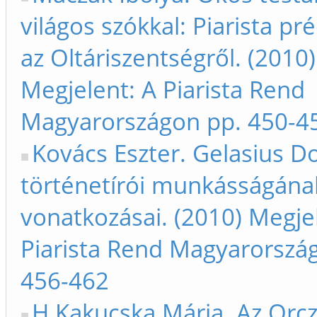
világos szókkal: Piarista pr
az Oltáriszentségről. (2010)
Megjelent: A Piarista Rend
Magyarországon pp. 450-4
Kovács Eszter. Gelasius D
történetírói munkásságán
vonatkozásai. (2010) Megje
Piarista Rend Magyarorszá
456-462
H Kakucska Mária. Az Orcz