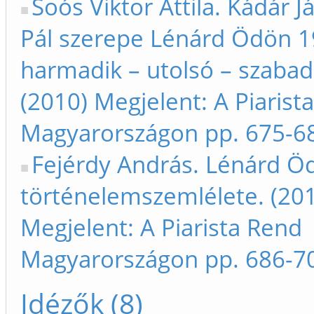
Soós Viktor Attila. Kádár J
Pál szerepe Lénárd Ödön 1
harmadik – utolsó – szaba
(2010) Megjelent: A Piarist
Magyarországon pp. 675-6
Fejérdy András. Lénárd Ö
történelemszemlélete. (20
Megjelent: A Piarista Rend
Magyarországon pp. 686-7
Idézők (8)