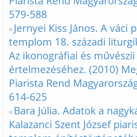
Piarista Rend Magyarorszá
579-588
Jernyei Kiss János. A váci p
templom 18. századi liturgi
Az ikonográfiai és művészi
értelmezéséhez. (2010) Meg
Piarista Rend Magyarorszá
614-625
Bara Júlia. Adatok a nagyk
Kalazanci Szent József piari