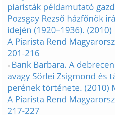
piaristák példamutató gaz
Pozsgay Rezső házfőnök irá
idején (1920–1936). (2010)
A Piarista Rend Magyarors
201-216
Bank Barbara. A debreceni
avagy Sörlei Zsigmond és t
perének története. (2010) 
A Piarista Rend Magyarors
217-227