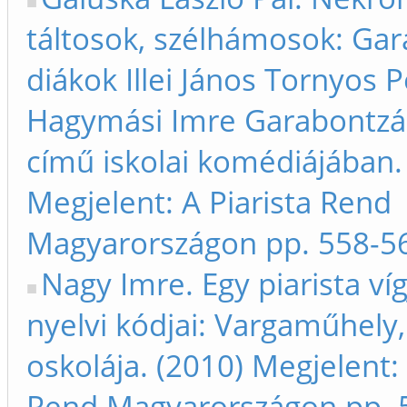
táltosok, szélhámosok: Ga
diákok Illei János Tornyos P
Hagymási Imre Garabontzá
című iskolai komédiájában.
Megjelent: A Piarista Rend
Magyarországon pp. 558-5
Nagy Imre. Egy piarista ví
nyelvi kódjai: Vargaműhely,
oskolája. (2010) Megjelent: 
Rend Magyarországon pp. 