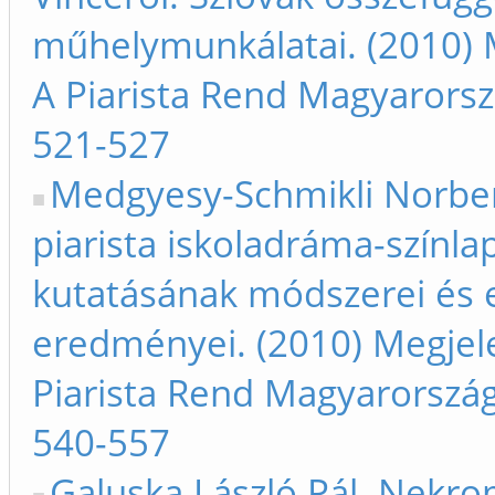
műhelymunkálatai. (2010) 
A Piarista Rend Magyarors
521-527
Medgyesy-Schmikli Norbert
piarista iskoladráma-színla
kutatásának módszerei és 
eredményei. (2010) Megjel
Piarista Rend Magyarorszá
540-557
Galuska László Pál. Nekro