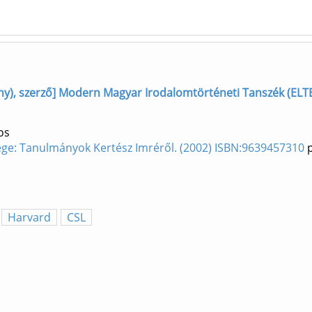
), szerző] Modern Magyar Irodalomtörténeti Tanszék (ELTE
os
ge: Tanulmányok Kertész Imréről. (2002) ISBN:9639457310
p
Harvard
CSL