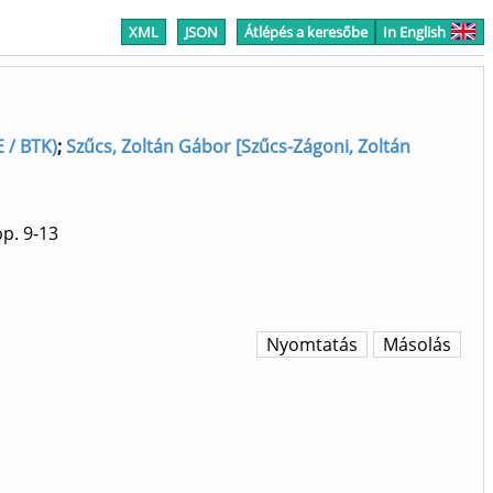
XML
JSON
Átlépés a keresőbe
In English
 / BTK)
;
Szűcs, Zoltán Gábor [Szűcs-Zágoni, Zoltán
p. 9-13
Nyomtatás
Másolás