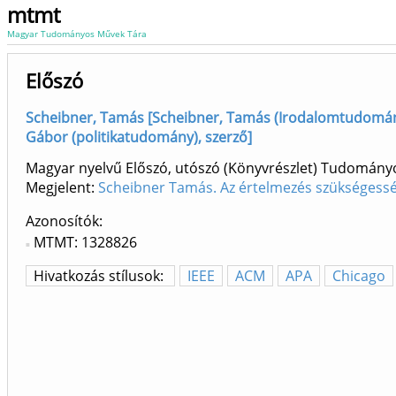
mtmt
Magyar Tudományos Művek Tára
Előszó
Scheibner, Tamás [Scheibner, Tamás (Irodalomtudomány
Gábor (politikatudomány), szerző]
Magyar nyelvű Előszó, utószó (Könyvrészlet) Tudomány
Megjelent:
Scheibner Tamás. Az értelmezés szükségessé
Azonosítók
MTMT: 1328826
Hivatkozás stílusok:
IEEE
ACM
APA
Chicago